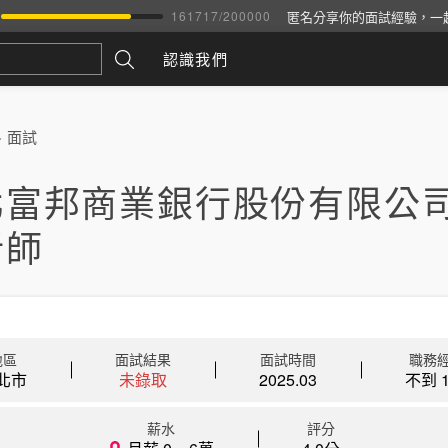
匿名分享你的面試經驗，一
161717
/
200000
認識我們
>
面試
北富邦商業銀行股份有限公司
析師
地區
面試結果
面試時間
職務
北市
未錄取
2025.03
不到 1
薪水
評分