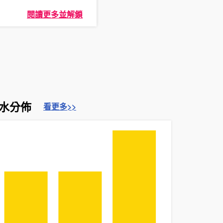
閱讀更多並解鎖
水分佈
看更多>>