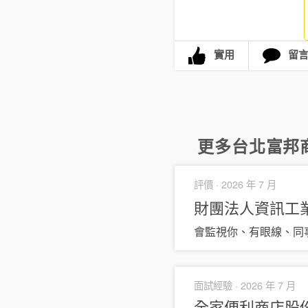
實用
留
更多
台北富邦
評價 ·
2026 年 7 月
財團法人資訊工業策
會監視你、有眼線、同
面試經驗 ·
2026 年 7 月
全家便利商店股