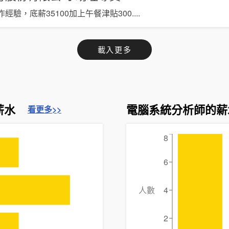
經驗，底薪35100加上午餐津貼300
....
載入更多
薪水
電腦系統分析師的薪
看更多>>
8
6
人數
4
2