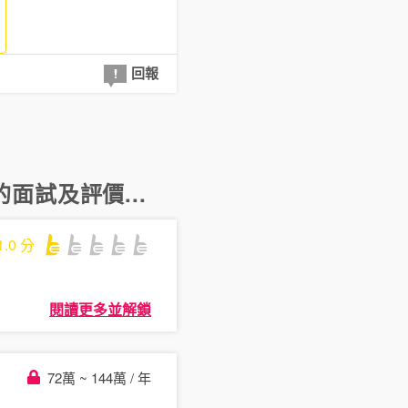
回報
的面試及評價...
1.0
分
閱讀更多並解鎖
72萬 ~ 144萬 / 年