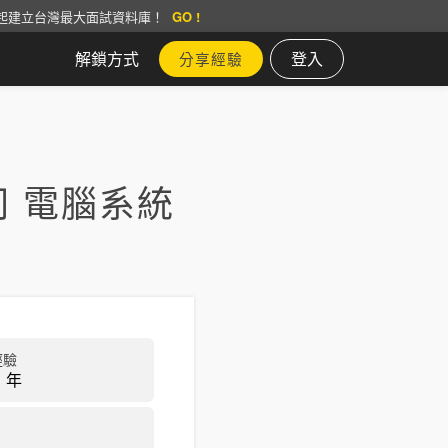
起建立台灣最大面試資料庫！
GO !
解鎖方式
登入
分享經驗
 電腦系統
經驗
 年