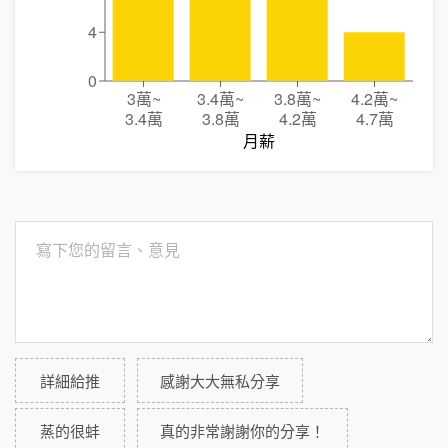
4
0
3萬
~
3.4萬
~
3.8萬
~
4.2萬
~
3.4萬
3.8萬
4.2萬
4.7萬
月薪
詳細給推
感謝大大無私分享
蒸的很蚌
真的非常謝謝你的分享！