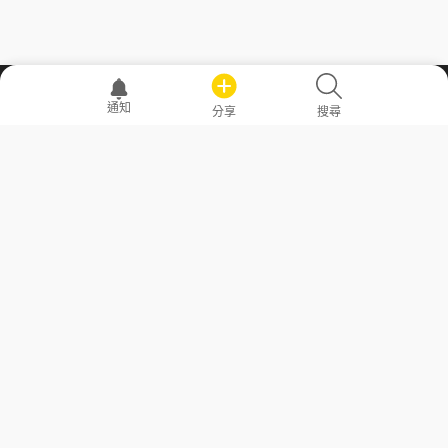
職場透明化運動
通知
分享
搜尋
—— 共享薪水、面試情報，求職不再面議！
求職者工具
常見問答
勞工法令懶人包
常見問答
部落格
發文留言規則
隱私權政策
使用者條款
商品與退款政策
GoodJob