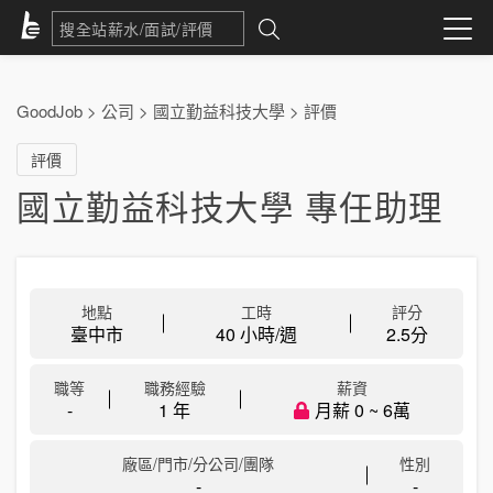
GoodJob
>
公司
>
國立勤益科技大學
>
評價
評價
國立勤益科技大學 專任助理
地點
工時
評分
臺中市
40 小時/週
2.5
分
職等
職務經驗
薪資
-
1 年
月薪 0 ~ 6萬
廠區/門市/分公司/團隊
性別
-
-