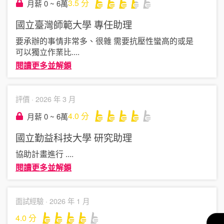
3.5
分
月薪 0 ~ 6萬
國立臺灣師範大學
專任助理
要承辦的事情非常多、很雜 需要抗壓性蠻高的或是
可以獨立作業比
....
閱讀更多並解鎖
評價 ·
2026 年 3 月
4.0
分
月薪 0 ~ 6萬
國立勤益科技大學
研究助理
協助計畫進行
....
閱讀更多並解鎖
面試經驗 ·
2026 年 1 月
4.0
分