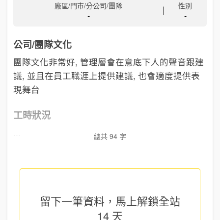
廠區/門市/分公司/團隊
性別
-
-
公司/團隊文化
團隊文化非常好, 管理層會在意底下人的聲音跟建
議, 並且在員工職涯上提供建議, 也會適度提供表
現舞台
工時狀況
...
總共 94 字
留下一筆資料，馬上
解鎖全站
14 天