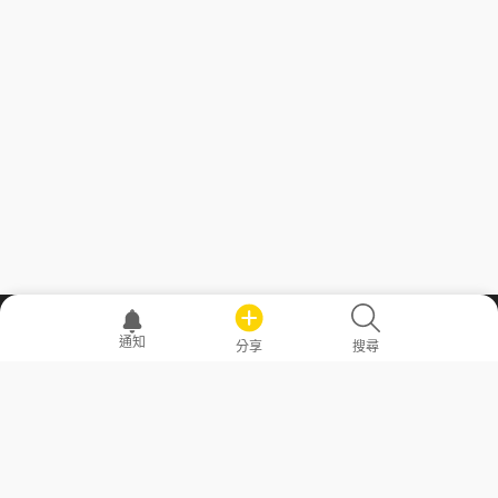
職場透明化運動
通知
分享
搜尋
—— 共享薪水、面試情報，求職不再面議！
求職者工具
常見問答
勞工法令懶人包
常見問答