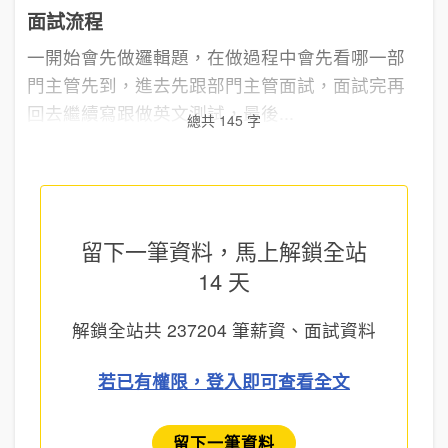
面試流程
一開始會先做邏輯題，在做過程中會先看哪一部
門主管先到，進去先跟部門主管面試，面試完再
回去繼續寫跟做英文測試，最後...
總共 145 字
留下一筆資料，馬上
解鎖全站
14 天
解鎖全站共
237204
筆薪資、面試資料
若已有權限，登入即可查看全文
留下一筆資料