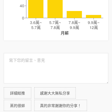
40
0
3.6萬
~
5.7萬
~
7.8萬
~
9.9萬
~
5.7萬
7.8萬
9.9萬
12萬
月薪
詳細給推
感謝大大無私分享
蒸的很蚌
真的非常謝謝你的分享！