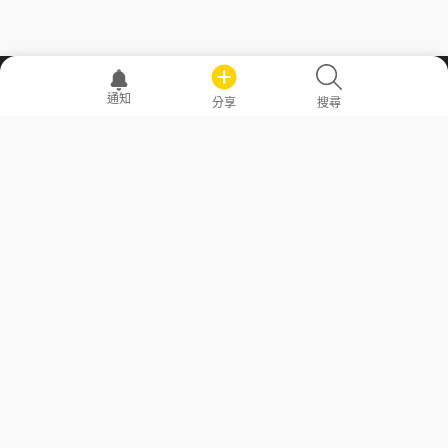
職場透明化運動
通知
分享
搜尋
—— 共享薪水、面試情報，求職不再面議！
求職者工具
常見問答
勞工法令懶人包
常見問答
部落格
發文留言規則
隱私權政策
使用者條款
商品與退款政策
GoodJob
關於我們