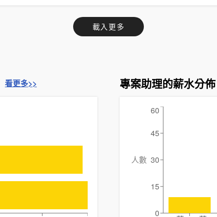
載入更多
專案助理的薪水分佈
看更多>>
60
45
人數
30
15
0