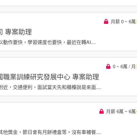
月薪 0 ~ 6萬
司
專案助理
以動作要快，學習速度也要快，最近在轉AI
....
0 ~ 6萬 / 月
國職業訓練研究發展中心
專案助理
附近，交通便利，面試當天先和櫃檯說是來面
....
月薪 6萬 ~ 6萬
其他獎金，節日會有月餅禮盒等。沒有車補餐
....