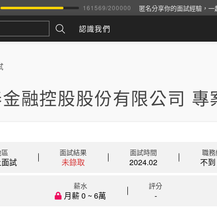
匿名分享你的面試經驗，一
161569
/
200000
認識我們
試
泰金融控股股份有限公司 專
地區
面試結果
面試時間
職務
上面試
未錄取
2024.02
不到 
薪水
評分
月薪 0 ~ 6萬
-