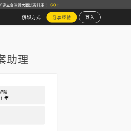
起建立台灣最大面試資料庫！
GO !
解鎖方式
登入
分享經驗
案助理
經驗
1 年