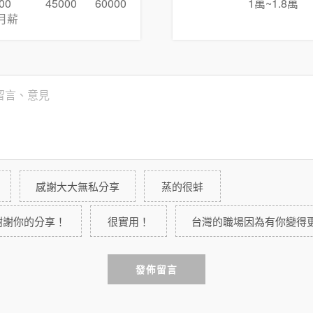
00
45000
60000
1萬~1.8萬
月薪
感謝大大無私分享
蒸的很蚌
謝謝你的分享！
很實用！
台灣的職場因為有你變得
發佈留言