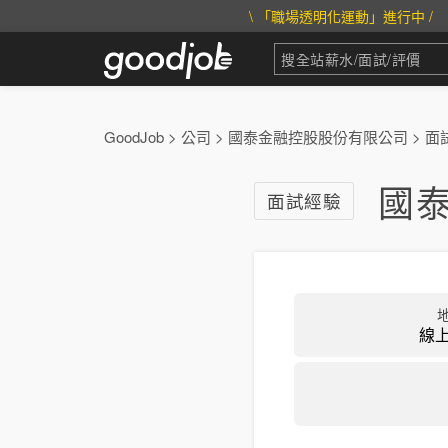
\ 「職場透明化運動」進行中 /
GoodJob
>
公司
>
國泰金融控股股份有限公司
>
面
國
面試經驗
線