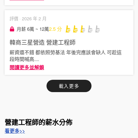
評價 ·
2026 年 2 月
2.5
分
月薪 6萬 ~ 12萬
韓商三星營造
營建工程師
薪資還不錯 都依照勞基法 年後完應該會缺人 可趁這
段時間喊高
....
閱讀更多並解鎖
載入更多
營建工程師的薪水分佈
看更多>>