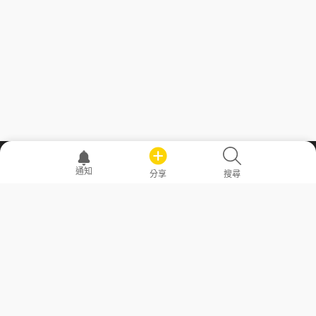
職場透明化運動
通知
分享
搜尋
—— 共享薪水、面試情報，求職不再面議！
求職者工具
常見問答
勞工法令懶人包
常見問答
部落格
發文留言規則
隱私權政策