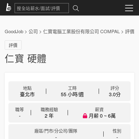
GoodJob
>
公司
>
仁寶電腦工業股份有限公司 COMPAL
>
評價
評價
仁寶 硬體
地點
工時
評分
臺北市
55 小時/週
3.0
分
職等
職務經驗
薪資
-
2 年
月薪 0 ~ 6萬
廠區/門市/分公司/團隊
性別
-
-