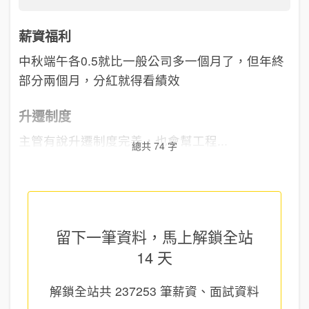
薪資福利
中秋端午各0.5就比一般公司多一個月了，但年終
部分兩個月，分紅就得看績效
升遷制度
主管有說升遷制度完善，也會幫工程...
總共 74 字
留下一筆資料，馬上
解鎖全站
14 天
解鎖全站共
237253
筆薪資、面試資料