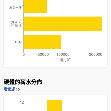
高級工程師主任
資 深 設
計 經 理
TP M
0
50000
100000
200000
平均月薪
硬體的薪水分佈
看更多>>
12