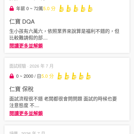
5.0
分
年薪 0 ~ 72萬
仁寶
DQA
生小孩有六萬六，依照業界來說算是福利不錯的，但
比較難請假的部
....
閱讀更多並解鎖
面試經驗 ·
2026 年 7 月
5.0
分
0 ~ 2000 / 日
仁寶
保稅
面試流程很不錯 老闆都很會問問題 面試的時候也要
注意態度 不
....
閱讀更多並解鎖
評價 ·
2026 年 7 月