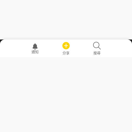
職場透明化運動
通知
分享
搜尋
—— 共享薪水、面試情報，求職不再面議！
求職者工具
常見問答
勞工法令懶人包
常見問答
部落格
發文留言規則
隱私權政策
使用者條款
商品與退款政策