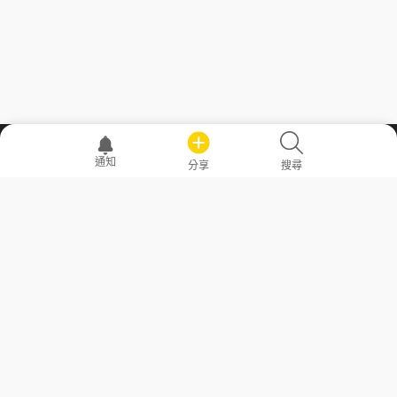
職場透明化運動
通知
分享
搜尋
—— 共享薪水、面試情報，求職不再面議！
求職者工具
常見問答
勞工法令懶人包
常見問答
部落格
發文留言規則
隱私權政策
使用者條款
商品與退款政策