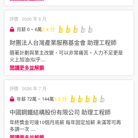
評價 ·
2026 年 8 月
2.4
分
月薪 0 ~ 6萬
財團法人台灣產業服務基金會
助理工程師
隨著計劃與業主改變，可以非常痛苦，人力不足更是
火上加油(似乎
....
閱讀更多並解鎖
評價 ·
2026 年 7 月
3.5
分
年薪 72萬 ~ 144萬
中國鋼鐵結構股份有限公司
助理工程師
年終獎金可達10個月底薪 每年固定加薪 未滿等可再
多調一次
....
閱讀更多並解鎖