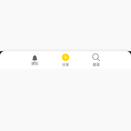
職場透明化運動
通知
分享
搜尋
—— 共享薪水、面試情報，求職不再面議！
求職者工具
常見問答
勞工法令懶人包
常見問答
部落格
發文留言規則
隱私權政策
使用者條款