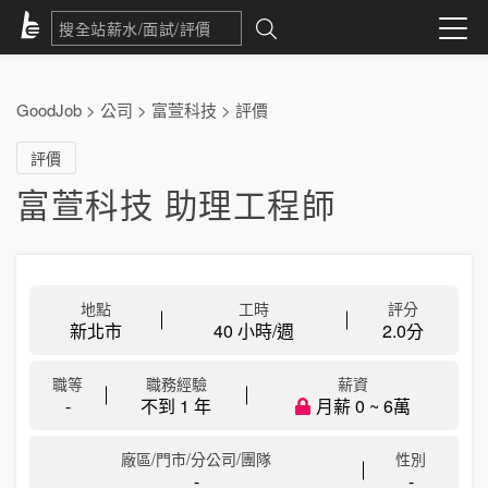
GoodJob
>
公司
>
富萱科技
>
評價
評價
富萱科技 助理工程師
地點
工時
評分
新北市
40 小時/週
2.0
分
職等
職務經驗
薪資
-
不到 1 年
月薪 0 ~ 6萬
廠區/門市/分公司/團隊
性別
-
-