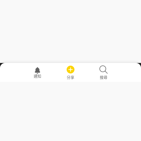
職場透明化運動
通知
分享
搜尋
—— 共享薪水、面試情報，求職不再面議！
求職者工具
常見問答
勞工法令懶人包
常見問答
部落格
發文留言規則
隱私權政策