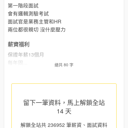
第一階段面試
會有邏輯測驗考試
面試官是業務主管和HR
兩位都很親切 沒什麼壓力
薪資福利
保證年薪13個月
每年固...
總共 80 字
留下一筆資料，馬上
解鎖全站
14 天
解鎖全站共
236952
筆薪資、面試資料