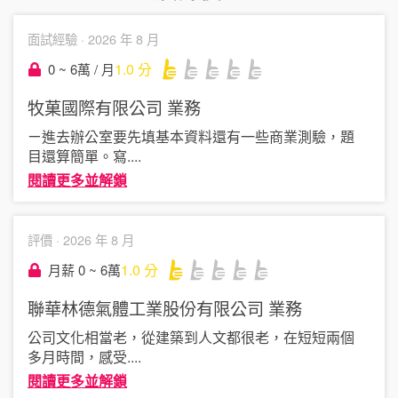
面試經驗 ·
2026 年 8 月
1.0
分
0 ~ 6萬 / 月
牧菓國際有限公司
業務
ㄧ進去辦公室要先填基本資料還有一些商業測驗，題
目還算簡單。寫
....
閱讀更多並解鎖
評價 ·
2026 年 8 月
1.0
分
月薪 0 ~ 6萬
聯華林德氣體工業股份有限公司
業務
公司文化相當老，從建築到人文都很老，在短短兩個
多月時間，感受
....
閱讀更多並解鎖