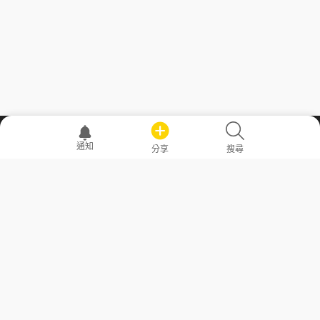
職場透明化運動
通知
分享
搜尋
—— 共享薪水、面試情報，求職不再面議！
求職者工具
常見問答
勞工法令懶人包
常見問答
部落格
發文留言規則
隱私權政策
使用者條款