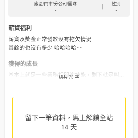
廠區/門市/分公司/團隊
性別
-
-
薪資福利
薪資及獎金正常發放沒有拖欠情況
其餘的也沒有多少 哈哈哈哈~~
獲得的成長
基本上就是一些業務相關的技能，剩下就是叫...
總共 73 字
留下一筆資料，馬上
解鎖全站
14 天