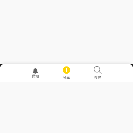
職場透明化運動
通知
分享
搜尋
—— 共享薪水、面試情報，求職不再面議！
求職者工具
常見問答
勞工法令懶人包
常見問答
部落格
發文留言規則