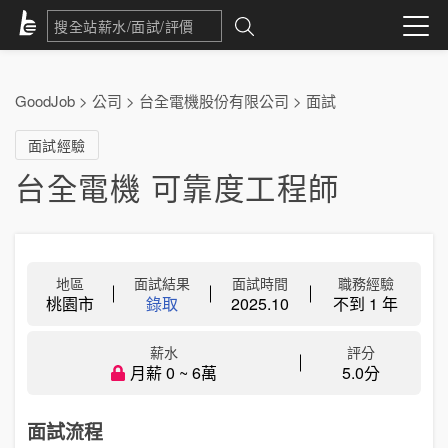
GoodJob
>
公司
>
台全電機股份有限公司
>
面試
面試經驗
台全電機 可靠度工程師
地區
面試結果
面試時間
職務經驗
桃園市
錄取
2025.10
不到 1 年
薪水
評分
月薪 0 ~ 6萬
5.0分
面試流程