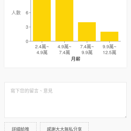
人數
6
3
0
2.4萬
~
4.9萬
~
7.4萬
~
9.9萬
~
4.9萬
7.4萬
9.9萬
12.5萬
月薪
詳細給推
感謝大大無私分享