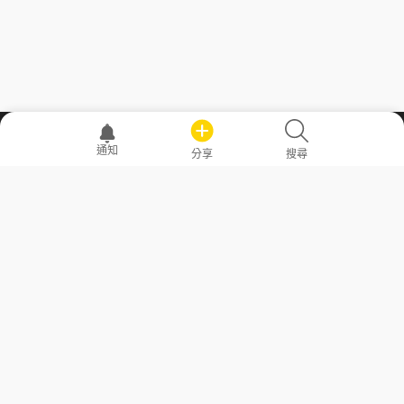
職場透明化運動
通知
分享
搜尋
—— 共享薪水、面試情報，求職不再面議！
求職者工具
常見問答
勞工法令懶人包
常見問答
部落格
發文留言規則
隱私權政策
使用者條款
商品與退款政策