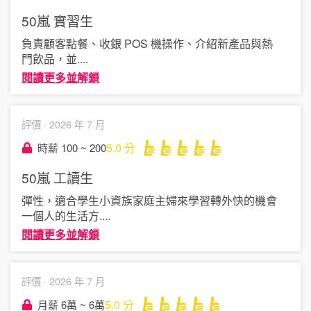
50嵐
實習生
負責顧客點餐、收銀 POS 機操作、介紹新產品與熱
門飲品，並
....
閱讀更多並解鎖
評價 ·
2026 年 7 月
5.0
分
時薪 100 ~ 200
50嵐
工讀生
彈性，適合學生小資族家庭主婦來學習轉外快的機會
一個人的生活方
....
閱讀更多並解鎖
評價 ·
2026 年 7 月
5.0
分
月薪 6萬 ~ 6萬