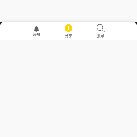
職場透明化運動
通知
分享
搜尋
—— 共享薪水、面試情報，求職不再面議！
求職者工具
常見問答
勞工法令懶人包
常見問答
部落格
發文留言規則
隱私權政策
使用者條款
商品與退款政策
GoodJob