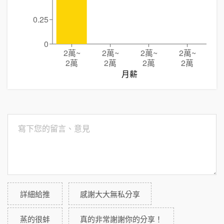
0.25
0
2萬
~
2萬
~
2萬
~
2萬
~
2萬
2萬
2萬
2萬
月薪
詳細給推
感謝大大無私分享
蒸的很蚌
真的非常謝謝你的分享！