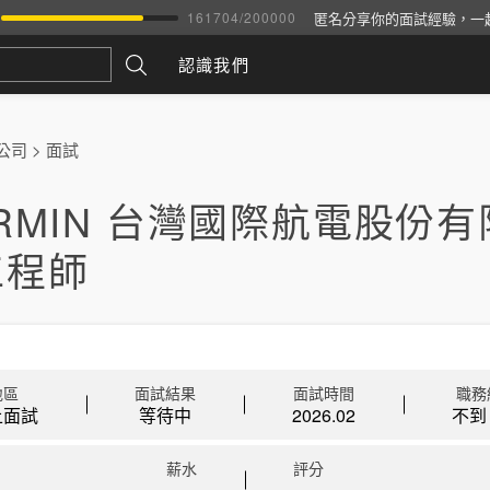
匿名分享你的面試經驗，一
161704
/
200000
認識我們
公司
>
面試
RMIN 台灣國際航電股份有
工程師
地區
面試結果
面試時間
職務
上面試
等待中
2026.02
不到 
薪水
評分