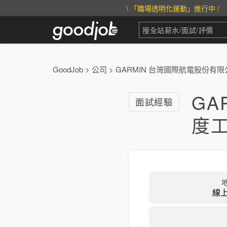
\ 「職場透明化運動」進行中 /
GoodJob
>
公司
>
GARMIN 台灣國際航電股份有限
GA
面試經驗
度
線