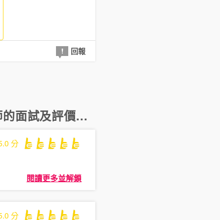
回報
師
的面試及評價...
5.0
分
閱讀更多並解鎖
5.0
分