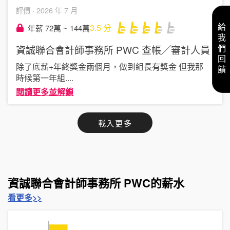
評價 ·
2026 年 7 月
3.5
分
給我們回饋
年薪 72萬 ~ 144萬
資誠聯合會計師事務所 PWC
查帳╱審計人員
除了底薪+年終獎金兩個月，做到組長有獎金 但我那
時候第一年組
....
閱讀更多並解鎖
載入更多
資誠聯合會計師事務所 PWC的薪水
看更多>>