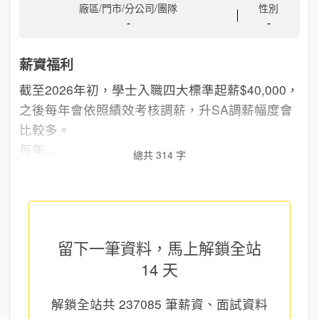
廠區/門市/分公司/團隊
性別
-
-
薪資福利
截至2026年初，學士入職四大標準起薪$40,000，
之後每年會依照績效考核調薪，升SA調薪幅度會
比較多。
每年...
總共 314 字
留下一筆資料，馬上
解鎖全站
14 天
解鎖全站共
237085
筆薪資、面試資料