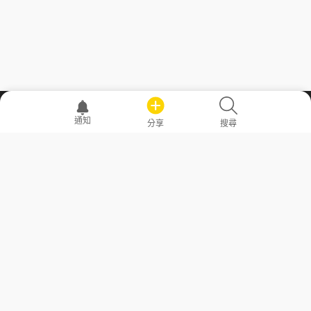
職場透明化運動
通知
分享
搜尋
—— 共享薪水、面試情報，求職不再面議！
求職者工具
常見問答
勞工法令懶人包
常見問答
部落格
發文留言規則
隱私權政策
使用者條款
商品與退款政策