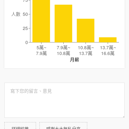
75
人數
50
25
0
5萬
~
7.9萬
~
10.8萬
~
13.7萬
~
7.9萬
10.8萬
13.7萬
16.6萬
月薪
詳細給推
感謝大大無私分享