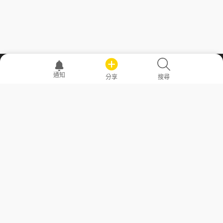
職場透明化運動
通知
分享
搜尋
—— 共享薪水、面試情報，求職不再面議！
求職者工具
常見問答
勞工法令懶人包
常見問答
部落格
發文留言規則
隱私權政策
使用者條款
商品與退款政策