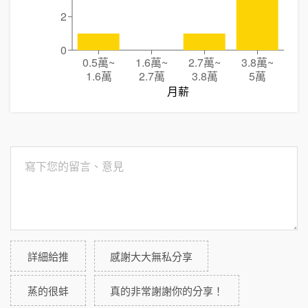
2
0
0.5萬
~
1.6萬
~
2.7萬
~
3.8萬
~
1.6萬
2.7萬
3.8萬
5萬
月薪
詳細給推
感謝大大無私分享
蒸的很蚌
真的非常謝謝你的分享！