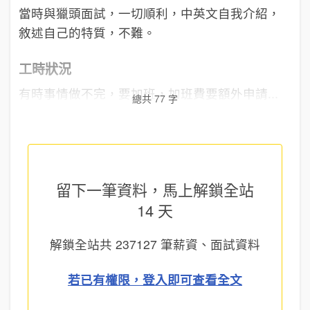
當時與獵頭面試，一切順利，中英文自我介紹，
敘述自己的特質，不難。
工時狀況
有時事情做不完，要加班，加班費要額外申請...
總共 77 字
留下一筆資料，馬上
解鎖全站
14 天
解鎖全站共
237127
筆薪資、面試資料
若已有權限，登入即可查看全文