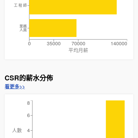
工 程 師
業務
人員
0
35000
70000
140000
平均月薪
CSR的薪水分佈
看更多>>
8
6
人數
4