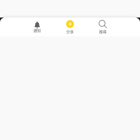
職場透明化運動
通知
分享
搜尋
—— 共享薪水、面試情報，求職不再面議！
求職者工具
常見問答
勞工法令懶人包
常見問答
部落格
發文留言規則
隱私權政策
使用者條款
商品與退款政策
GoodJob
關於我們