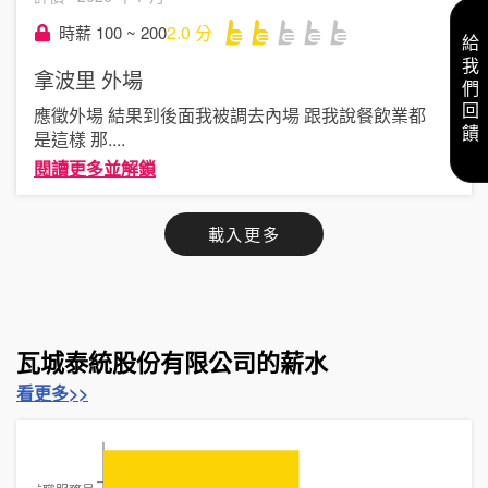
2.0
分
時薪 100 ~ 200
給我們回饋
拿波里
外場
應徵外場 結果到後面我被調去內場 跟我說餐飲業都
是這樣 那
....
閱讀更多並解鎖
載入更多
瓦城泰統股份有限公司的薪水
看更多>>