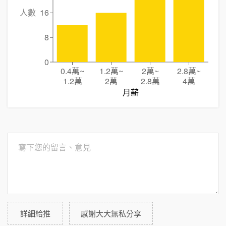
人數
16
8
0
0.4萬
~
1.2萬
~
2萬
~
2.8萬
~
1.2萬
2萬
2.8萬
4萬
月薪
詳細給推
感謝大大無私分享