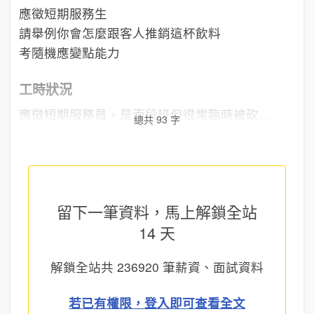
應徵短期服務生
請舉例你會怎麼跟客人推銷這杯飲料
考隨機應變點能力
工時狀況
應徵短期服務員，是兩段班但很常臨時被砍...
總共 93 字
留下一筆資料，馬上
解鎖全站
14 天
解鎖全站共
236920
筆薪資、面試資料
若已有權限，登入即可查看全文