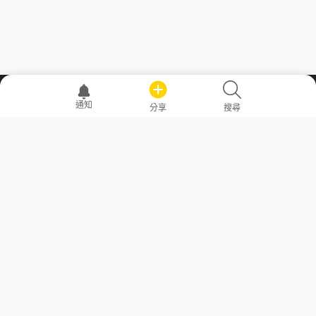
職場透明化運動
通知
分享
搜尋
—— 共享薪水、面試情報，求職不再面議！
求職者工具
常見問答
勞工法令懶人包
常見問答
部落格
發文留言規則
隱私權政策
使用者條款
商品與退款政策
GoodJob