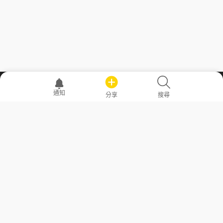
職場透明化運動
通知
分享
搜尋
—— 共享薪水、面試情報，求職不再面議！
求職者工具
常見問答
勞工法令懶人包
常見問答
部落格
發文留言規則
隱私權政策
使用者條款
商品與退款政策