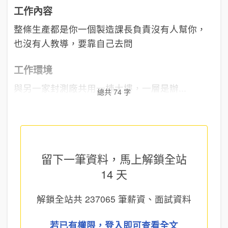
工作內容
整條生產都是你一個製造課長負責沒有人幫你，
也沒有人教導，要靠自己去問
工作環境
與另一家封測廠共用一棟大樓，一層是辦...
總共 74 字
留下一筆資料，馬上
解鎖全站
14 天
解鎖全站共
237065
筆薪資、面試資料
若已有權限，登入即可查看全文