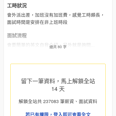
工時狀況
會外派出差，加班沒有加班費，感覺工時頗長，
面試時間是安排在非上班時段
面試流程
會要簡單的英文自我介紹，另外就是詢問...
總共 80 字
留下一筆資料，馬上
解鎖全站
14 天
解鎖全站共
237083
筆薪資、面試資料
若已有權限，登入即可查看全文