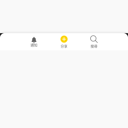
職場透明化運動
通知
分享
搜尋
—— 共享薪水、面試情報，求職不再面議！
求職者工具
常見問答
勞工法令懶人包
常見問答
部落格
發文留言規則
隱私權政策
使用者條款
商品與退款政策