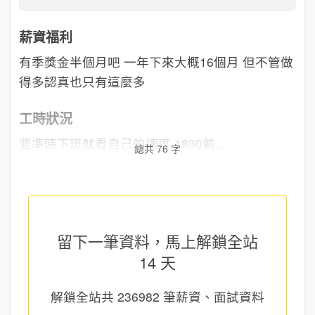
薪資福利
有季獎金半個月吧 一年下來大概16個月 但不管做
得多認真也只有這麼多
工時狀況
要準時下班就看自己的速度 1830前...
總共 76 字
留下一筆資料，馬上
解鎖全站
14 天
解鎖全站共
236982
筆薪資、面試資料