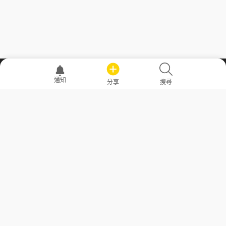
職場透明化運動
通知
分享
搜尋
—— 共享薪水、面試情報，求職不再面議！
求職者工具
常見問答
勞工法令懶人包
常見問答
部落格
發文留言規則
隱私權政策
使用者條款
商品與退款政策