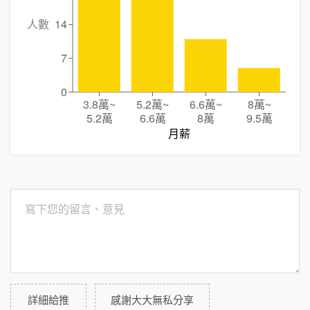
人數
14
7
0
3.8萬
~
5.2萬
~
6.6萬
~
8萬
~
5.2萬
6.6萬
8萬
9.5萬
月薪
詳細給推
感謝大大無私分享