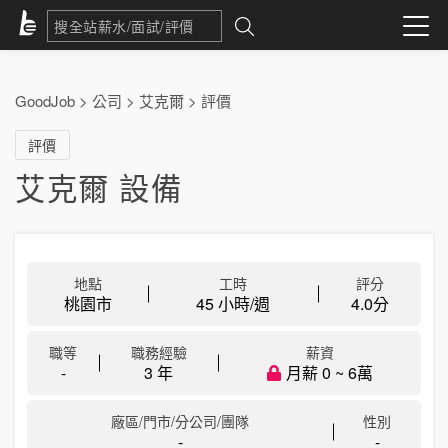
GoodJob
>
公司
>
艾克爾
>
評價
評價
艾克爾 設備
地點
工時
評分
桃園市
45 小時/週
4.0
分
職等
職務經驗
薪資
-
3 年
月薪 0 ~ 6萬
廠區/門市/分公司/團隊
性別
-
-