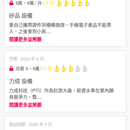
4.5
分
6萬 ~ 6萬 / 月
矽品
設備
要自己攜帶證件到櫃檯換證，手機電子產品不能帶
入，之後會到小房
....
閱讀更多並解鎖
評價 ·
2026 年 6 月
3.0
分
月薪 0 ~ 6萬
力成
設備
力成科技（PTI）作為封測大廠，薪資水準在業內頗
具競爭力，整
....
閱讀更多並解鎖
面試經驗 ·
2026 年 6 月