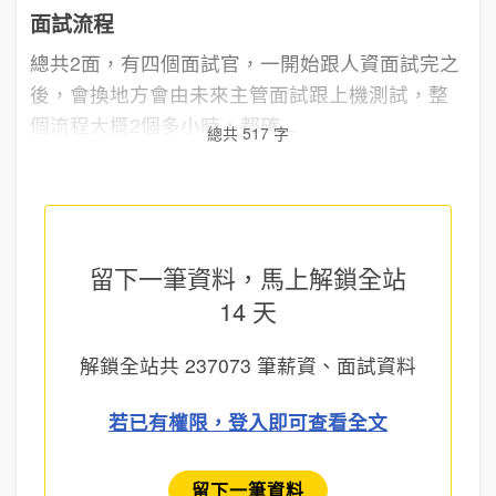
面試流程
總共2面，有四個面試官，一開始跟人資面試完之
後，會換地方會由未來主管面試跟上機測試，整
個流程大概2個多小時，都確...
總共 517 字
留下一筆資料，馬上
解鎖全站
14 天
解鎖全站共
237073
筆薪資、面試資料
若已有權限，登入即可查看全文
留下一筆資料