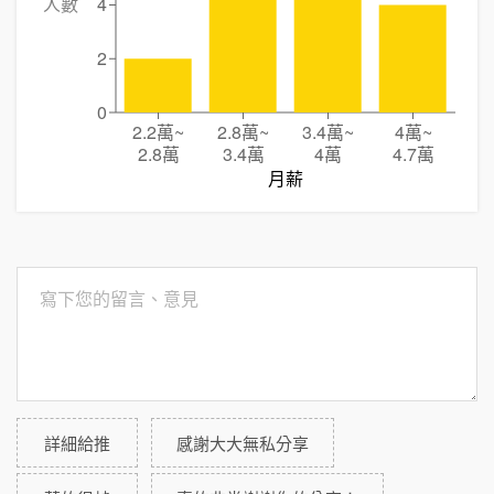
人數
4
2
0
2.2萬
~
2.8萬
~
3.4萬
~
4萬
~
2.8萬
3.4萬
4萬
4.7萬
月薪
詳細給推
感謝大大無私分享