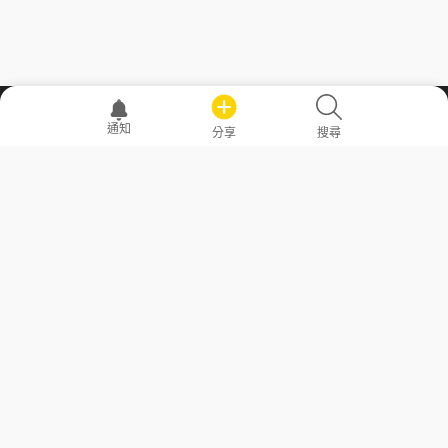
職場透明化運動
通知
分享
搜尋
—— 共享薪水、面試情報，求職不再面議！
求職者工具
常見問答
勞工法令懶人包
常見問答
部落格
發文留言規則
隱私權政策
使用者條款
商品與退款政策
GoodJob