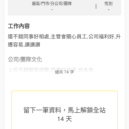
廠區/門市/分公司/團隊
性別
-
-
工作內容
還不錯同事好相處,主管會關心員工,公司福利好,升
遷容易,讚讚讚
公司/團隊文化
上司不錯願意傾聽,同事好相處,但未來...
總共 74 字
留下一筆資料，馬上
解鎖全站
14 天