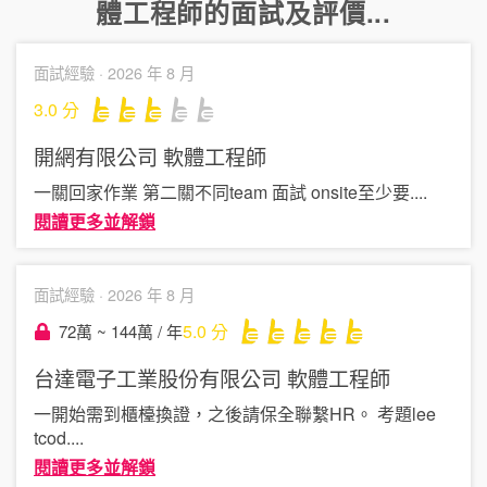
體工程師
的面試及評價...
面試經驗 ·
2026 年 8 月
3.0
分
開網有限公司
軟體工程師
一關回家作業 第二關不同team 面試 onsite至少要
....
閱讀更多並解鎖
面試經驗 ·
2026 年 8 月
5.0
分
72萬 ~ 144萬 / 年
台達電子工業股份有限公司
軟體工程師
一開始需到櫃檯換證，之後請保全聯繫HR。 考題lee
tcod
....
閱讀更多並解鎖