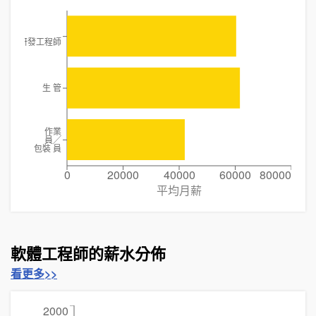
療器材研發工程師
生 管
作業
員╱
包裝 員
0
20000
40000
60000
80000
平均月薪
軟體工程師的薪水分佈
看更多>>
2000