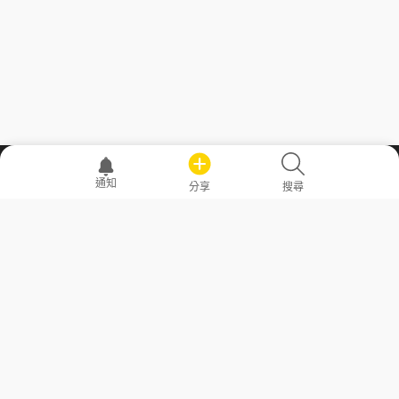
職場透明化運動
通知
分享
搜尋
—— 共享薪水、面試情報，求職不再面議！
求職者工具
常見問答
勞工法令懶人包
常見問答
部落格
發文留言規則
隱私權政策
使用者條款