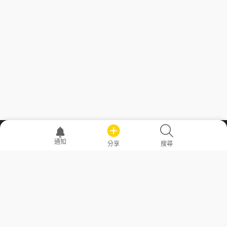
職場透明化運動
通知
分享
搜尋
—— 共享薪水、面試情報，求職不再面議！
求職者工具
常見問答
勞工法令懶人包
常見問答
部落格
發文留言規則