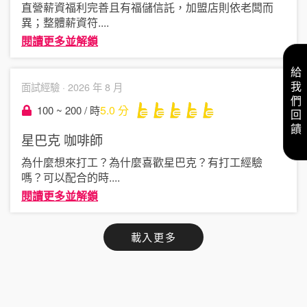
直營薪資福利完善且有福儲信託，加盟店則依老闆而
異；整體薪資符
....
閱讀更多並解鎖
給我們回饋
面試經驗 ·
2026 年 8 月
5.0
分
100 ~ 200 / 時
星巴克
咖啡師
為什麼想來打工？為什麼喜歡星巴克？有打工經驗
嗎？可以配合的時
....
閱讀更多並解鎖
載入更多