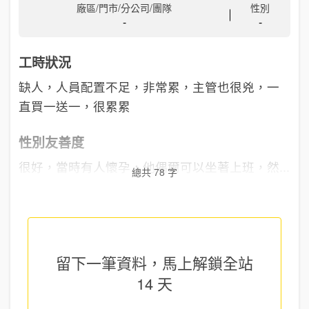
廠區/門市/分公司/團隊
性別
-
-
工時狀況
缺人，人員配置不足，非常累，主管也很兇，一
直買一送一，很累累
性別友善度
很好，當時有人懷孕，他偶爾可以坐著上班，然...
總共 78 字
留下一筆資料，馬上
解鎖全站
14 天