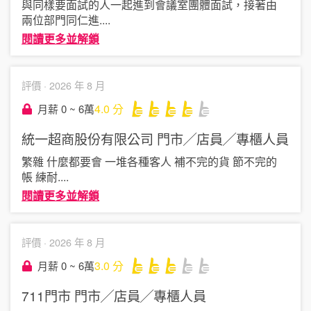
與同樣要面試的人一起進到會議室團體面試，接著由
兩位部門同仁進
....
閱讀更多並解鎖
評價 ·
2026 年 8 月
4.0
分
月薪 0 ~ 6萬
統一超商股份有限公司
門市╱店員╱專櫃人員
繁雜 什麼都要會 一堆各種客人 補不完的貨 節不完的
帳 練耐
....
閱讀更多並解鎖
評價 ·
2026 年 8 月
3.0
分
月薪 0 ~ 6萬
711門市
門市╱店員╱專櫃人員