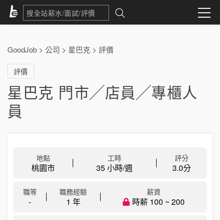
GoodJob
>
公司
>
星巴克
>
評價
評價
星巴克 門市╱店員╱專櫃人
員
地點
工時
評分
桃園市
35 小時/週
3.0
分
職等
職務經驗
薪資
-
1 年
時薪 100 ~ 200