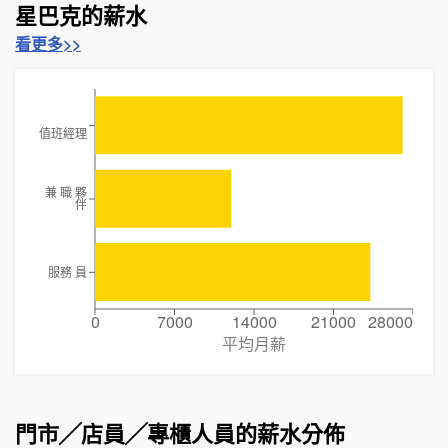
星巴克的薪水
看更多>>
值班經理
兼 職 夥
伴
服務 員
0
7000
14000
21000
28000
平均月薪
門市╱店員╱專櫃人員的薪水分佈