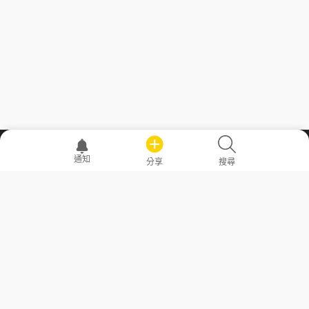
職場透明化運動
通知
分享
搜尋
—— 共享薪水、面試情報，求職不再面議！
求職者工具
常見問答
勞工法令懶人包
常見問答
部落格
發文留言規則
隱私權政策