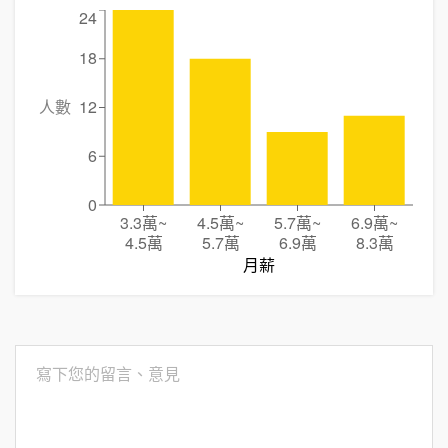
24
18
人數
12
6
0
3.3萬
~
4.5萬
~
5.7萬
~
6.9萬
~
4.5萬
5.7萬
6.9萬
8.3萬
月薪