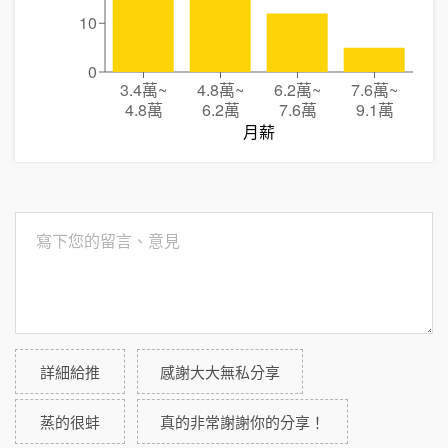
10
0
3.4萬
~
4.8萬
~
6.2萬
~
7.6萬
~
4.8萬
6.2萬
7.6萬
9.1萬
月薪
詳細給推
感謝大大無私分享
蒸的很蚌
真的非常謝謝你的分享！