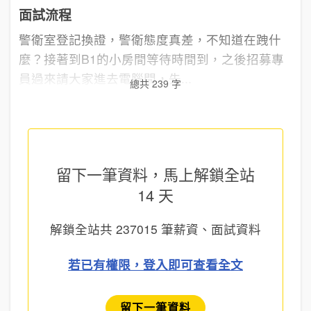
面試流程
警衛室登記換證，警衛態度真差，不知道在跩什
麼？接著到B1的小房間等待時間到，之後招募專
員過來請大家進去電腦間，先...
總共 239 字
留下一筆資料，馬上
解鎖全站
14 天
解鎖全站共
237015
筆薪資、面試資料
若已有權限，登入即可查看全文
留下一筆資料