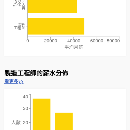
I S O ╱
品 保 人
員
製程
工程 師
0
20000
40000
60000
80000
平均月薪
製造工程師的薪水分佈
看更多>>
40
30
人數
20