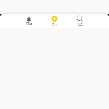
職場透明化運動
通知
分享
搜尋
—— 共享薪水、面試情報，求職不再面議！
求職者工具
常見問答
勞工法令懶人包
常見問答
部落格
發文留言規則
隱私權政策
使用者條款
商品與退款政策
GoodJob
關於我們