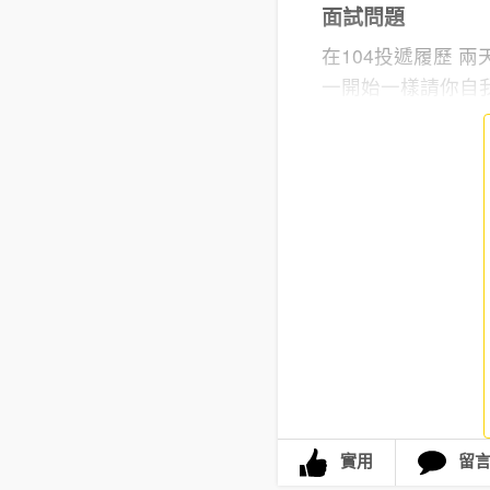
面試問題
在104投遞履歷 
一開始一樣請你自我
實用
留