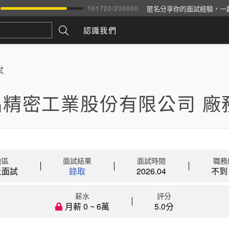
匿名分享你的面試經驗，一
161720
/
200000
認識我們
試
品精密工業股份有限公司 廠
地區
面試結果
面試時間
職務
上面試
錄取
2026.04
不到 
薪水
評分
月薪 0 ~ 6萬
5.0分