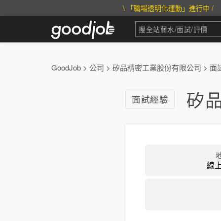
\ 「職場透明化運動」進行中 /
GoodJob
>
公司
>
矽品精密工業股份有限公司
>
面
矽
面試經驗
線