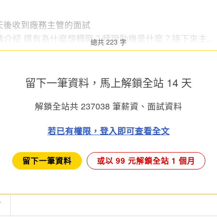
兩天後收到廠務主管的面試
介紹 還有為什麼想轉職？轉職動機是什麼？接下來主...
總共 223 字
留下一筆資料，馬上
解鎖全站 14 天
解鎖全站共
237038
筆薪資、面試資料
若已有權限，登入即可查看全文
留下一筆資料
或以 99 元解鎖全站 1 個月
言