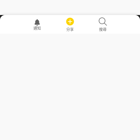
職場透明化運動
通知
分享
搜尋
—— 共享薪水、面試情報，求職不再面議！
求職者工具
常見問答
勞工法令懶人包
常見問答
部落格
發文留言規則
隱私權政策
使用者條款
商品與退款政策
GoodJob
關於我們