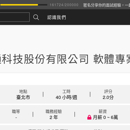
匿名分享你的面試經驗，一
161724
/
200000
認識我們
通科技股份有限公司 軟體專
地點
工時
評分
臺北市
40 小時/週
2.0
分
職等
職務經驗
薪資
-
2 年
月薪 0 ~ 6萬