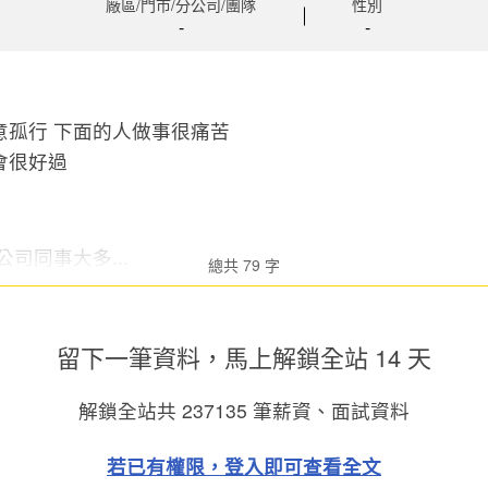
廠區/門市/分公司/團隊
性別
-
-
意孤行 下面的人做事很痛苦
司同事大多...
總共 79 字
留下一筆資料，馬上
解鎖全站 14 天
解鎖全站共
237135
筆薪資、面試資料
若已有權限，登入即可查看全文