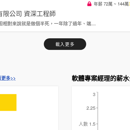
年薪 72萬 ~ 144萬
有限公司
資深工程師
但相對來說就是做個半死，一年除了過年、端
....
載入更多
軟體專案經理的薪水
看更多>>
3
2.25
人數
1.5