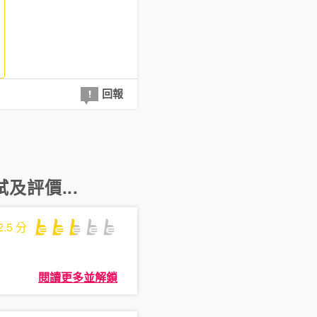
回報
及評價...
2.5
分
閱讀更多並解鎖