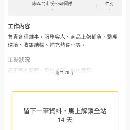
廠區/門市/分公司/團隊
性別
-
-
工作內容
負責各種雜事，服務客人、商品上架補貨、整理
環境、收銀結帳、補充熟食⋯等。
工時狀況
餓不死的時薪，彈性排班，自由度高...
總共 79 字
留下一筆資料，馬上
解鎖全站
14 天