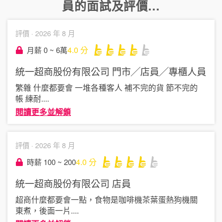
員
的面試及評價...
評價 ·
2026 年 8 月
4.0
分
月薪 0 ~ 6萬
統一超商股份有限公司
門市╱店員╱專櫃人員
繁雜 什麼都要會 一堆各種客人 補不完的貨 節不完的
帳 練耐
....
閱讀更多並解鎖
評價 ·
2026 年 8 月
4.0
分
時薪 100 ~ 200
統一超商股份有限公司
店員
超商什麼都要會一點，食物是咖啡機茶葉蛋熱狗機關
東煮，後面一片
....