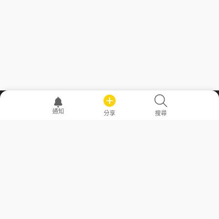
職場透明化運動
通知
分享
搜尋
—— 共享薪水、面試情報，求職不再面議！
求職者工具
常見問答
勞工法令懶人包
常見問答
部落格
發文留言規則
隱私權政策