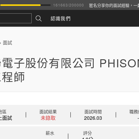
匿名分享你的面試經驗，一
161663
/
200000
認識我們
>
面試
電子股份有限公司 PHISO
工程師
地區
面試結果
面試時間
職務
上面試
未錄取
2026.03
-
薪水
評分