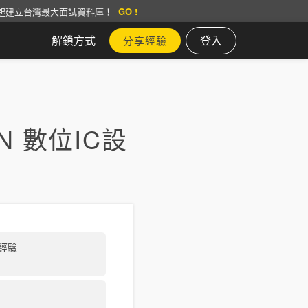
起建立台灣最大面試資料庫！
GO !
解鎖方式
登入
分享經驗
N 數位IC設
經驗