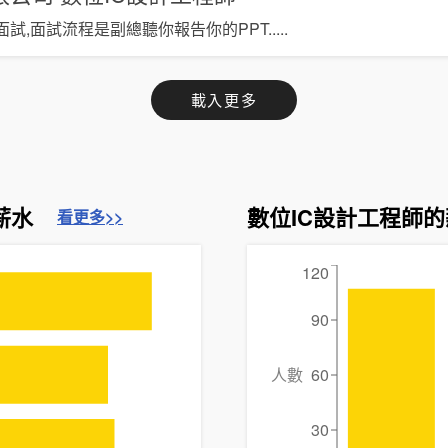
試,面試流程是副總聽你報告你的PPT.
....
載入更多
薪水
數位IC設計工程師
看更多>>
120
90
人數
60
30