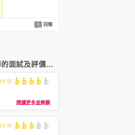
回報
師
的面試及評價...
4.0
分
閱讀更多並解鎖
3.0
分