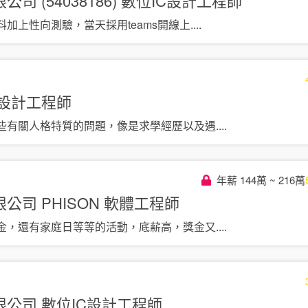
 (54038186)
數位IC設計工程師
加上性向測驗，當天採用teams開線上
....
C設計工程師
些有關人格特質的問題，像是求學經歷以及遇
....
年薪 144萬 ~ 216萬
司 PHISON
軟體工程師
金，還有家庭日等等的活動，底薪高，獎金又
....
限公司
數位IC設計工程師