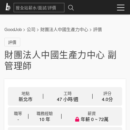
GoodJob
>
公司
>
財團法人中國生產力中心
>
評價
評價
財團法人中國生產力中心 副
管理師
地點
工時
評分
新北市
47 小時/週
4.0
分
職等
職務經驗
薪資
-
10 年
年薪 0 ~ 72萬