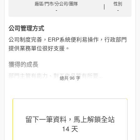
廠區/門市/分公司/團隊
性別
-
-
公司管理方式
公司制度完善，ERP系統便利易操作，行政部門
提供業務單位很好支援。
獲得的成長
部門主管有能力、對工作品質有所要...
總共 96 字
留下一筆資料，馬上
解鎖全站
14 天