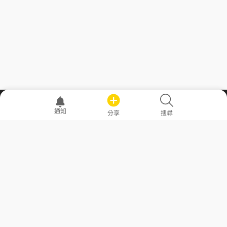
職場透明化運動
通知
分享
搜尋
—— 共享薪水、面試情報，求職不再面議！
求職者工具
常見問答
勞工法令懶人包
常見問答
部落格
發文留言規則
隱私權政策