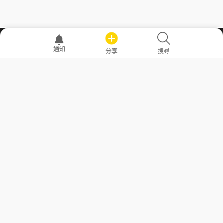
職場透明化運動
通知
分享
搜尋
—— 共享薪水、面試情報，求職不再面議！
求職者工具
常見問答
勞工法令懶人包
常見問答
部落格
發文留言規則
隱私權政策
使用者條款
商品與退款政策
GoodJob
關於我們