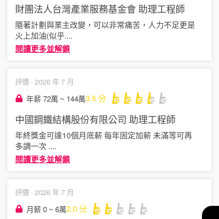
財團法人台灣產業服務基金會
助理工程師
隨著計劃與業主改變，可以非常痛苦，人力不足更是
火上加油(似乎
....
閱讀更多並解鎖
評價 ·
2026 年 7 月
3.5
分
年薪 72萬 ~ 144萬
中國鋼鐵結構股份有限公司
助理工程師
年終獎金可達10個月底薪 每年固定加薪 未滿等可再
多調一次
....
閱讀更多並解鎖
評價 ·
2026 年 7 月
2.0
分
月薪 0 ~ 6萬