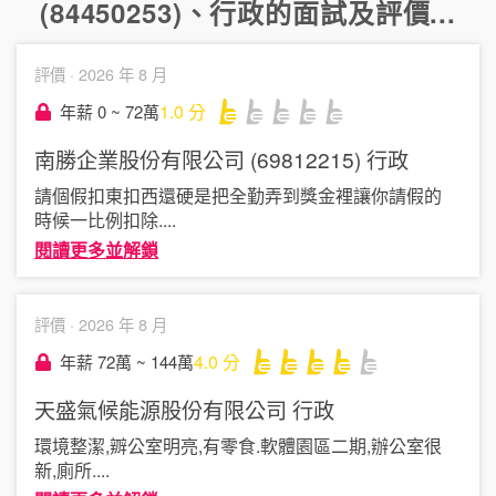
(84450253)
、
行政
的面試及評價...
評價 ·
2026 年 8 月
1.0
分
年薪 0 ~ 72萬
南勝企業股份有限公司 (69812215)
行政
請個假扣東扣西還硬是把全勤弄到獎金裡讓你請假的
時候一比例扣除
....
閱讀更多並解鎖
評價 ·
2026 年 8 月
4.0
分
年薪 72萬 ~ 144萬
天盛氣候能源股份有限公司
行政
環境整潔,辧公室明亮,有零食.軟體園區二期,辦公室很
新,廁所
....