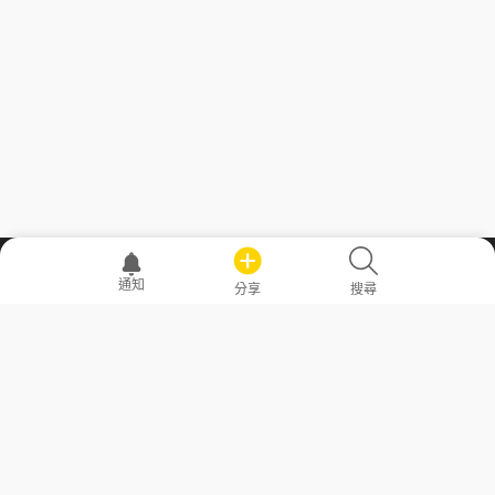
職場透明化運動
通知
分享
搜尋
—— 共享薪水、面試情報，求職不再面議！
求職者工具
常見問答
勞工法令懶人包
常見問答
部落格
發文留言規則