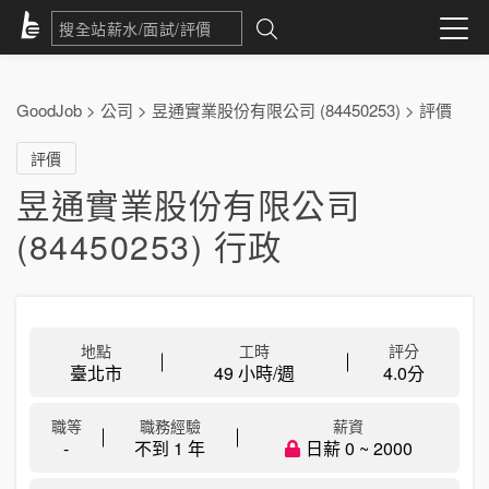
GoodJob
>
公司
>
昱通實業股份有限公司 (84450253)
>
評價
評價
昱通實業股份有限公司
(84450253) 行政
地點
工時
評分
臺北市
49 小時/週
4.0
分
職等
職務經驗
薪資
-
不到 1 年
日薪 0 ~ 2000