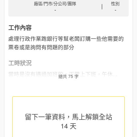
廠區/門市/分公司/團隊
性別
-
-
工作內容
處理行政作業跑銀行等幫老闆訂購一些他需要的
票卷或是詢問有問題的部分
工時狀況
當時是沒有遇過加班的，正常上下班，午休...
總共 75 字
留下一筆資料，馬上
解鎖全站
14 天