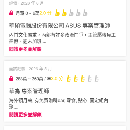
評價 ·
2026 年 6 月
2.0
分
月薪 0 ~ 6萬
華碩電腦股份有限公司 ASUS
專案管理師
內鬥文化嚴重，內部有許多政治鬥爭，主管壓榨員工
連假、週末加班
....
閱讀更多並解鎖
面試經驗 ·
2026 年 5 月
3.0
分
288萬 ~ 360萬 / 年
華為
專案管理師
海外領月薪, 有免費咖啡bar, 零食, 點心, 固定組內
聚
....
閱讀更多並解鎖