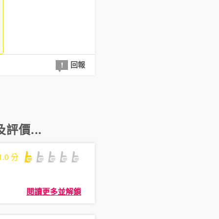
回報
評價...
1.0
分
閱讀更多並解鎖