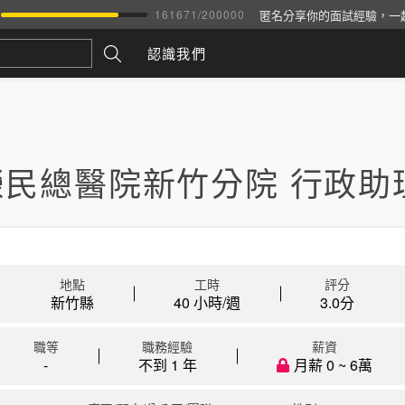
匿名分享你的面試經驗，一
161671
/
200000
認識我們
榮民總醫院新竹分院 行政助
地點
工時
評分
新竹縣
40 小時/週
3.0
分
職等
職務經驗
薪資
-
不到 1 年
月薪 0 ~ 6萬