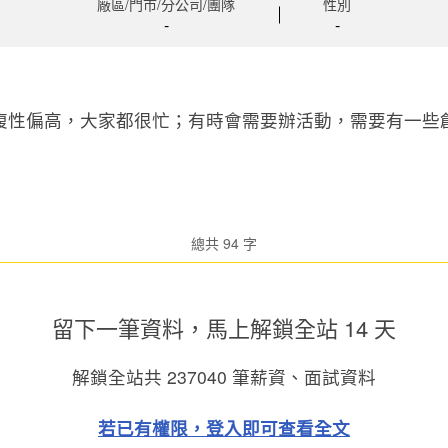
廠區/門市/分公司/團隊
性別
-
-
複性偏高，大家都很忙；有時會需要辦活動，需要有一些
總共 94 字
留下一筆資料，馬上
解鎖全站 14 天
解鎖全站共
237040
筆薪資、面試資料
若已有權限，登入即可查看全文