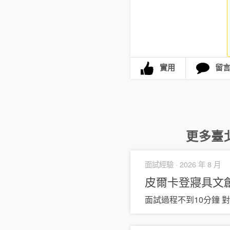
實用
留
更多
臺
面試經驗 ·
2026 年 8 月
皮爾卡登寢具文創有限
面試過程不到10分鐘 