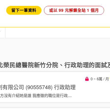
留下一筆資料
或以 99 元解鎖全站 1 個月
言
北榮民總醫院新竹分院
、
行政助理
的面試及
0 ~ 6萬 / 月
公司 (90555748)
行政助理
對方沒有介紹她是誰 我應徵的職位是行政
....