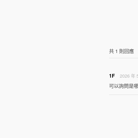
共
1
則回應
1F
2026 年 
可以詢問是哪