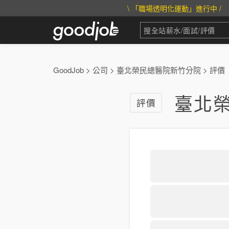
\ 「職場透明化運動」進行中 /
GoodJob
>
公司
>
臺北榮民總醫院新竹分院
>
評價
臺北
評價