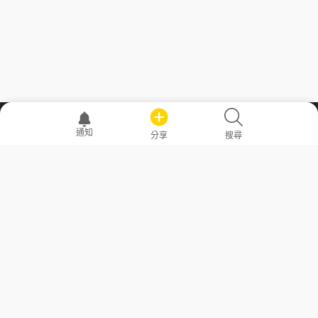
職場透明化運動
通知
分享
搜尋
—— 共享薪水、面試情報，求職不再面議！
求職者工具
常見問答
勞工法令懶人包
常見問答
部落格
發文留言規則
隱私權政策
使用者條款
商品與退款政策