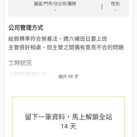
廠區/門市/分公司/團隊
性別
-
-
公司管理方式
給假標準符合勞基法、週六補班日要上班
主管很好相處、但主管之間偶有意見不合的問題
工時狀況
上班時間為8:15-...
總共 98 字
留下一筆資料，馬上
解鎖全站
14 天