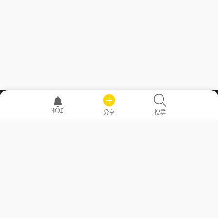
職場透明化運動
通知
分享
搜尋
—— 共享薪水、面試情報，求職不再面議！
求職者工具
常見問答
勞工法令懶人包
常見問答
部落格
發文留言規則
隱私權政策