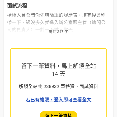
面試流程
櫃檯人員會請你先填簡單的履歷表，填完後會稍
帶一下，過沒多久就進入辦公室跟主管（這間公
司的負責人）一對一面試。當天...
總共 247 字
留下一筆資料，馬上
解鎖全站
14 天
解鎖全站共
236922
筆薪資、面試資料
若已有權限，登入即可查看全文
留下一筆資料