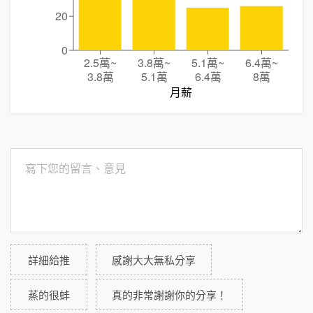
20
0
2.5萬
~
3.8萬
~
5.1萬
~
6.4萬
~
3.8萬
5.1萬
6.4萬
8萬
月薪
詳細給推
感謝大大無私分享
蒸的很蚌
真的非常謝謝你的分享！