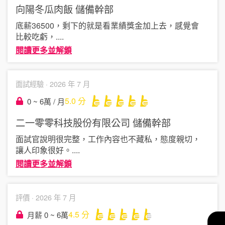
向陽冬瓜肉飯
儲備幹部
底薪36500，剩下的就是看業績獎金加上去，感覺會
比較吃虧，
....
閱讀更多並解鎖
面試經驗 ·
2026 年 7 月
5.0
分
0 ~ 6萬 / 月
二一零零科技股份有限公司
儲備幹部
面試官說明很完整，工作內容也不藏私，態度親切，
讓人印象很好。
....
閱讀更多並解鎖
評價 ·
2026 年 7 月
4.5
分
月薪 0 ~ 6萬