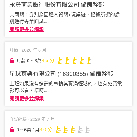
永豐商業銀行股份有限公司
儲備幹部
共兩關，分別為團體人資關+玩桌遊、根據所選的處
別進行專業面試
....
閱讀更多並解鎖
評價 ·
2026 年 8 月
4.5
分
月薪 0 ~ 6萬
星球育樂有限公司 (16300355)
儲備幹部
上班如果沒有多餘的事情其實滿輕鬆的，也有免費電
影可以看，準時
....
閱讀更多並解鎖
面試經驗 ·
2026 年 7 月
3.0
分
0 ~ 6萬 / 月