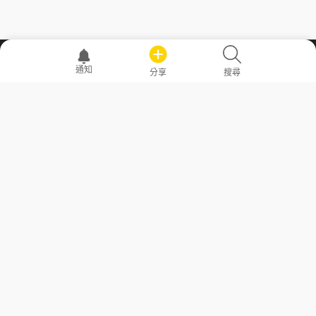
職場透明化運動
通知
分享
搜尋
—— 共享薪水、面試情報，求職不再面議！
求職者工具
常見問答
勞工法令懶人包
常見問答
部落格
發文留言規則
隱私權政策
使用者條款
商品與退款政策
GoodJob
關於我們