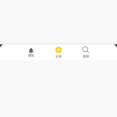
職場透明化運動
通知
分享
搜尋
—— 共享薪水、面試情報，求職不再面議！
求職者工具
常見問答
勞工法令懶人包
常見問答
部落格
發文留言規則
隱私權政策
使用者條款