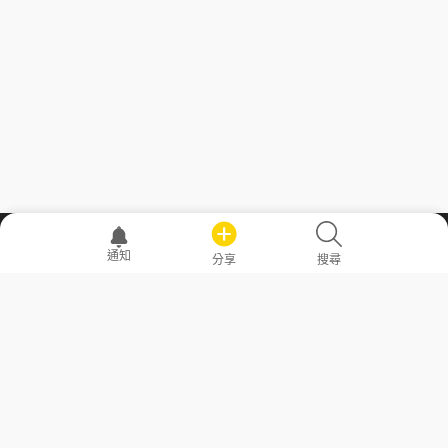
職場透明化運動
通知
分享
搜尋
—— 共享薪水、面試情報，求職不再面議！
求職者工具
常見問答
勞工法令懶人包
常見問答
部落格
發文留言規則