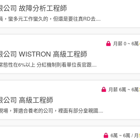
限公司
故障分析工程師
員，蠻多元工作蠻久的，但還是要往真RD去
....
月薪 0 ~ 6萬
司 WISTRON
高級工程師
常態性在6%以上 分紅機制則看單位長官跟
....
月薪 6萬 ~ 6萬
限公司
高級工程師
現場，算適合養老的公司，裡面有部分皇親國
....
6萬 ~ 6萬 / 月