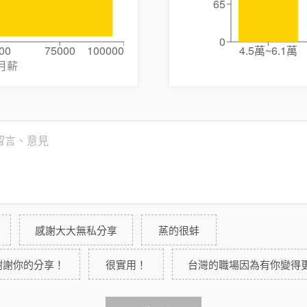
65
0
00
75000
100000
4.5萬~6.1萬
月薪
感謝大大無私分享
蒸的很蚌
謝謝你的分享！
很實用！
台灣的職場因為有你變得