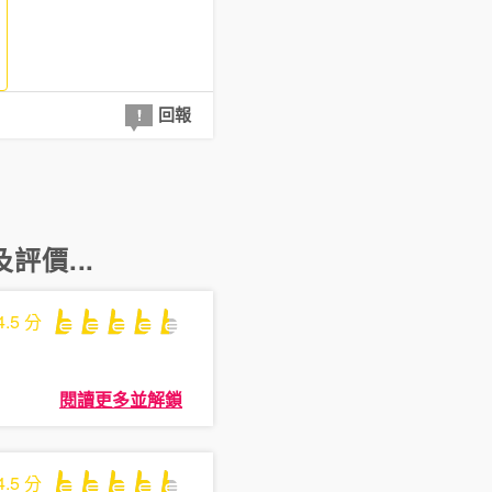
回報
評價...
4.5
分
閱讀更多並解鎖
4.5
分