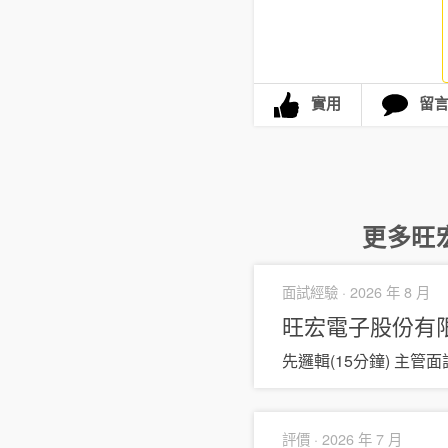
實用
留
更多
旺
面試經驗 ·
2026 年 8 月
旺宏電子股份有
先邏輯(15分鐘) 主管
評價 ·
2026 年 7 月