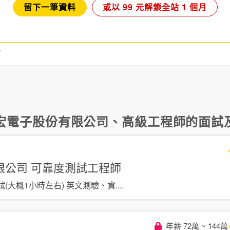
留下一筆資料
或以 99 元解鎖全站 1 個月
言
宏電子股份有限公司
、
高級工程師
的面試及
限公司
可靠度測試工程師
面試(大概1小時左右) 英文測驗、資
....
年薪 72萬 ~ 144萬