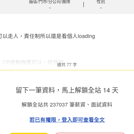
廠區/門市/分公司/團隊
性別
-
-
以走人，責任制所以還是看個人loading
CP值勉強還可以，但目前...
總共 77 字
留下一筆資料，馬上
解鎖全站 14 天
解鎖全站共
237037
筆薪資、面試資料
若已有權限，登入即可查看全文