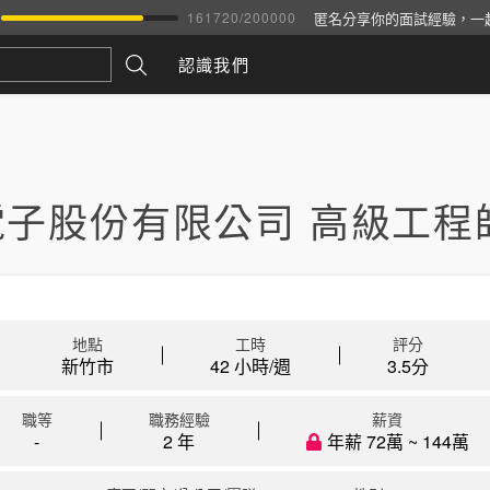
匿名分享你的面試經驗，一
161720
/
200000
認識我們
電子股份有限公司 高級工程
地點
工時
評分
新竹市
42 小時/週
3.5
分
職等
職務經驗
薪資
-
2 年
年薪 72萬 ~ 144萬