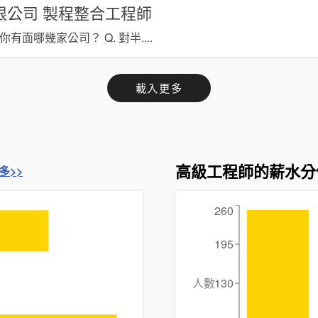
限公司
製程整合工程師
. 你有面哪幾家公司？ Q. 對半
....
載入更多
高級工程師的薪水分
多>>
260
195
人數
130