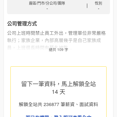
廠區/門市/分公司/團隊
性別
-
-
公司管理方式
公司上班時間禁止員工外出，管理單位非常嚴格
執行；家族企業，內部高層幾乎是自己家族成
員，上班很長時間有莫名被監...
總共 109 字
留下一筆資料，馬上
解鎖全站
14 天
解鎖全站共
236877
筆薪資、面試資料