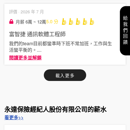
評價 ·
2026 年 7 月
給我們回饋
5.0
分
月薪 6萬 ~ 12萬
富智捷
通訊軟體工程師
我們的team目前都蠻準時下班不常加班，工作與生
活蠻平衡的。
....
閱讀更多並解鎖
載入更多
永達保險經紀人股份有限公司的薪水
看更多>>