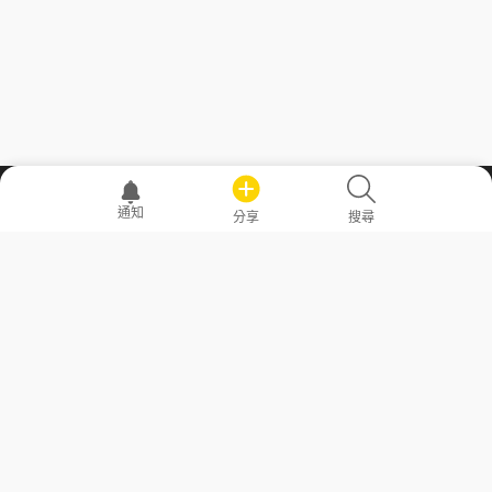
職場透明化運動
通知
分享
搜尋
—— 共享薪水、面試情報，求職不再面議！
求職者工具
常見問答
勞工法令懶人包
常見問答
部落格
發文留言規則
隱私權政策
使用者條款