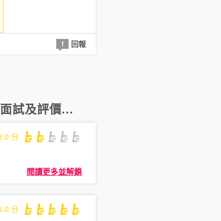
回報
面試及評價...
2.0
分
閱讀更多並解鎖
5.0
分