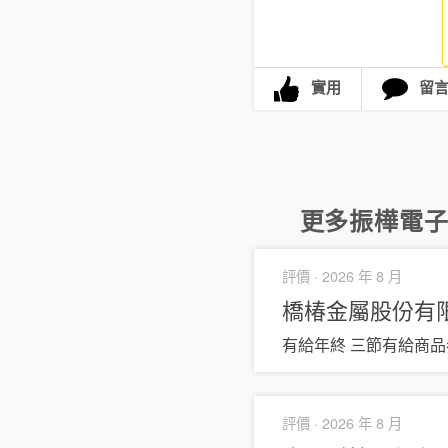
實用
留
更多
振樺電
評價 ·
2026 年 8 月
橋椿金屬股份有
有給年終 三節有給商品
評價 ·
2026 年 8 月