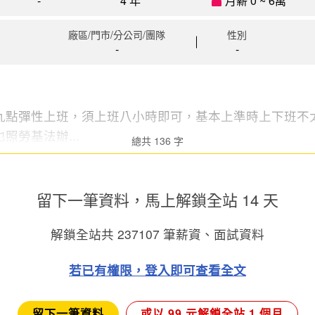
-
4 年
月薪 0 ~ 6萬
廠區/門市/分公司/團隊
性別
-
-
九點彈性上班，須上班八小時即可，基本上準時上下班不
照勞基法辦...
總共 136 字
留下一筆資料，馬上
解鎖全站 14 天
解鎖全站共
237107
筆薪資、面試資料
若已有權限，登入即可查看全文
留下一筆資料
或以 99 元解鎖全站 1 個月