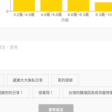
0
3.2萬~4.9萬
4.9萬~6.6萬
6.6萬~8.3萬
8.3萬~1
月薪
感謝大大無私分享
蒸的很蚌
謝謝你的分享！
很實用！
台灣的職場因為有你變得
發佈留言