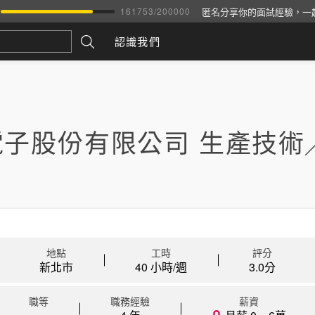
匿名分享你的面試經驗，一
161753
/
200000
認識我們
電子股份有限公司 生產技術
地點
工時
評分
新北市
40 小時/週
3.0
分
職等
職務經驗
薪資