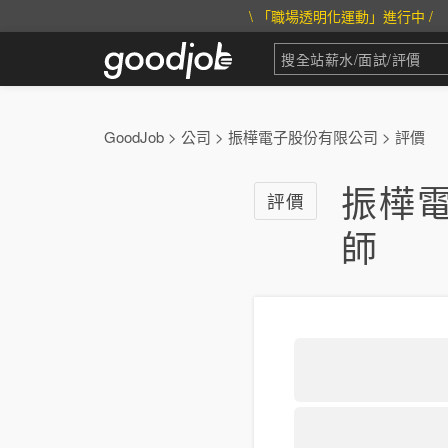
\ 「職場透明化運動」進行中 /
GoodJob
>
公司
>
振樺電子股份有限公司
>
評價
振樺
評價
師