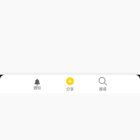
職場透明化運動
通知
分享
搜尋
—— 共享薪水、面試情報，求職不再面議！
求職者工具
常見問答
勞工法令懶人包
常見問答