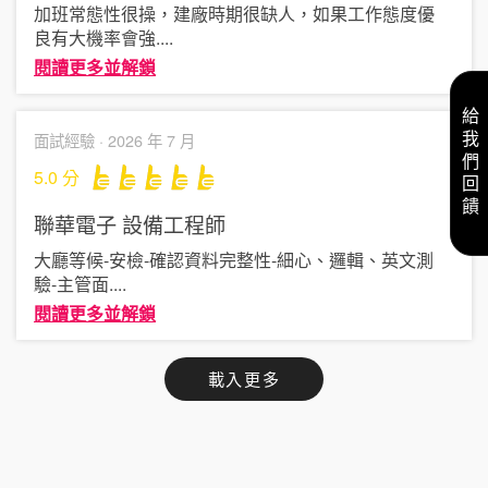
加班常態性很操，建廠時期很缺人，如果工作態度優
良有大機率會強
....
閱讀更多並解鎖
給我們回饋
面試經驗 ·
2026 年 7 月
5.0
分
聯華電子
設備工程師
大廳等候-安檢-確認資料完整性-細心、邏輯、英文測
驗-主管面
....
閱讀更多並解鎖
載入更多