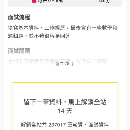
月薪 0 ~ 6萬
5.0分
面試流程
填寫基本資料、工作經歷，最後會有一些數學和
邏輯題，並不難很容易回答
面試問題
會問能否適應無塵室的環境，有沒有半導體...
總共 78 字
留下一筆資料，馬上
解鎖全站
14 天
解鎖全站共
237017
筆薪資、面試資料