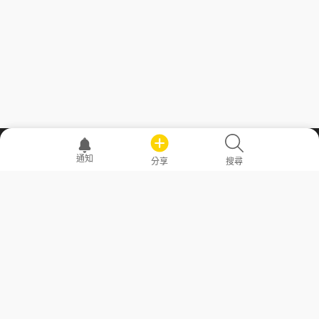
職場透明化運動
通知
分享
搜尋
—— 共享薪水、面試情報，求職不再面議！
求職者工具
常見問答
勞工法令懶人包
常見問答
部落格
發文留言規則
隱私權政策