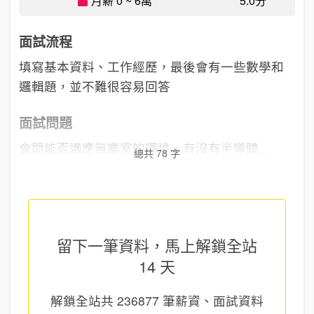
月薪 0 ~ 6萬
5.0分
面試流程
填寫基本資料、工作經歷，最後會有一些數學和
邏輯題，並不難很容易回答
面試問題
會問能否適應無塵室的環境，有沒有半導體...
總共 78 字
留下一筆資料，馬上
解鎖全站
14 天
解鎖全站共
236877
筆薪資、面試資料