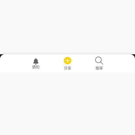
職場透明化運動
通知
分享
搜尋
—— 共享薪水、面試情報，求職不再面議！
求職者工具
常見問答
勞工法令懶人包
常見問答
部落格
發文留言規則
隱私權政策