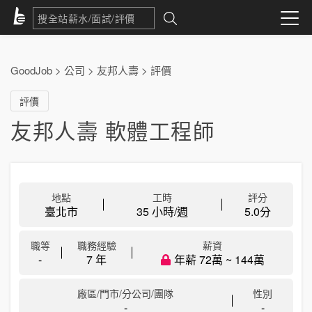
GoodJob
>
公司
>
友邦人壽
>
評價
評價
友邦人壽 軟體工程師
地點
工時
評分
臺北市
35 小時/週
5.0
分
職等
職務經驗
薪資
-
7 年
年薪 72萬 ~ 144萬
廠區/門市/分公司/團隊
性別
-
-