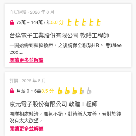
面試經驗 ·
2026 年 8 月
5.0
分
72萬 ~ 144萬 / 年
台達電子工業股份有限公司
軟體工程師
一開始需到櫃檯換證，之後請保全聯繫HR。 考題lee
tcod
....
閱讀更多並解鎖
評價 ·
2026 年 8 月
3.5
分
月薪 0 ~ 6萬
京元電子股份有限公司
軟體工程師
團隊相處融洽，風氣不錯，對待新人友善，若對於錢
沒有太大欲望，
....
閱讀更多並解鎖