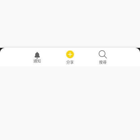
職場透明化運動
通知
分享
搜尋
—— 共享薪水、面試情報，求職不再面議！
求職者工具
常見問答
勞工法令懶人包
常見問答
部落格
發文留言規則
隱私權政策
使用者條款