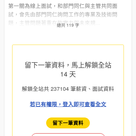
第一關為線上面試，和部門同仁與主管共同面
試，會先由部門同仁詢問工作的專業及技術問
題，主管問題著重在軟實力與未來規...
總共 119 字
留下一筆資料，馬上
解鎖全站
14 天
解鎖全站共
237104
筆薪資、面試資料
若已有權限，登入即可查看全文
留下一筆資料