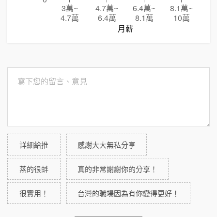
3萬
~
4.7萬
~
6.4萬
~
8.1萬
~
4.7萬
6.4萬
8.1萬
10萬
月薪
詳細給推
感謝大大無私分享
蒸的很蚌
真的非常謝謝你的分享！
很實用！
台灣的職場因為有你變得更好！