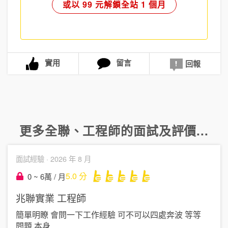
或以 99 元解鎖全站 1 個月
實用
留言
回報
更多
全聯
、
工程師
的面試及評價...
面試經驗 ·
2026 年 8 月
5.0
分
0 ~ 6萬 / 月
兆聯實業
工程師
簡單明瞭 會問一下工作經驗 可不可以四處奔波 等等
問題 本身
....