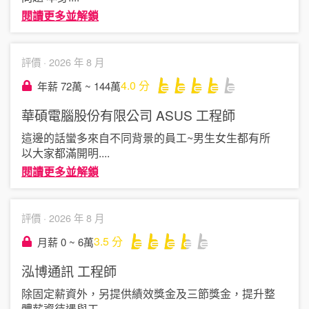
閱讀更多並解鎖
評價 ·
2026 年 8 月
4.0
分
年薪 72萬 ~ 144萬
華碩電腦股份有限公司 ASUS
工程師
這邊的話蠻多來自不同背景的員工~男生女生都有所
以大家都滿開明
....
閱讀更多並解鎖
評價 ·
2026 年 8 月
3.5
分
月薪 0 ~ 6萬
泓博通訊
工程師
除固定薪資外，另提供績效獎金及三節獎金，提升整
體薪資待遇與工
....